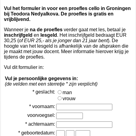
Vul het formuler in voor een proefles cello in Groningen
bij Teodora Nedyalkova. De proefles is gratis en
vrijblijvend.
Wanneer je
na de proefles
verder gaat met les, betaal je
inschrijfgeld
en
lesgeld
. Het inschrijfgeld bedraagt EUR
30,25 (
of EUR 25,- als je jonger dan 21 jaar bent
). De
hoogte van het lesgeld is afhankelijk van de afspraken die
je maakt met jouw docent. Meer informatie hierover krijg je
tijdens de proefles.
Vul dit formulier in:
Vul je persoonlijke gegevens in:
(de velden met een sterretje * zijn verplicht)
* geslacht:
man
vrouw
* voornaam:
voorvoegsel:
* achternaam:
* geboortedatum: